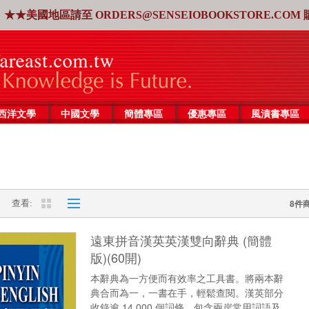
★★美國地區請至
ORDERS@SENSEIOBOOKSTORE.COM
西洋文學
中國文學
簡體專區
優惠專區
風漬書專區
8件
查看
遠東拼音漢英英漢雙向辭典 (簡體
版)(60開)
本辭典為一方便而有效率之工具書。將兩本辭
典合而為一，一書在手，輕鬆查閱。漢英部分
收錄逾 14,000 個詞條，包含兩岸常用詞語及