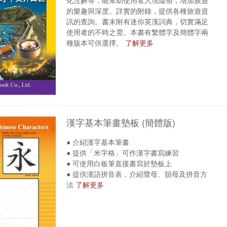
化注解等，能幫助使用者入境隨俗，增加旅遊
的樂趣與深度。詳實的附錄，提供各種旅遊資
訊的查詢。書末附有迷你英漢詞典，切實滿足
使用者的不時之需。本書有繁體字及簡體字兩
種版本可供選擇。
了解更多
漢字基本筆畫墊板 (簡體版)
● 介紹漢字基本筆畫
● 提供「米字格」可作漢字書寫練習
● 可使用白板筆直接書寫於墊板上
● 提供漢語拼音表，介紹聲母、韻母及拼音方
法
了解更多