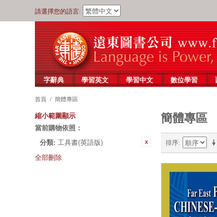
請選擇您的語言:
字辭典
學習英文
學習中文
數位學習
首頁
/
簡體專區
簡體專區
縮小範圍顯示
當前購物依照：
分類:
工具書(英語版)
排序
全部刪除