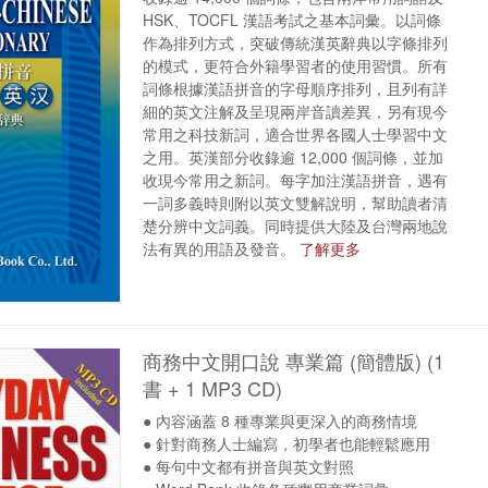
HSK、TOCFL 漢語考試之基本詞彙。以詞條
作為排列方式，突破傳統漢英辭典以字條排列
的模式，更符合外籍學習者的使用習慣。所有
詞條根據漢語拼音的字母順序排列，且列有詳
細的英文注解及呈現兩岸音讀差異，另有現今
常用之科技新詞，適合世界各國人士學習中文
之用。英漢部分收錄逾 12,000 個詞條，並加
收現今常用之新詞。每字加注漢語拼音，遇有
一詞多義時則附以英文雙解說明，幫助讀者清
楚分辨中文詞義。同時提供大陸及台灣兩地說
法有異的用語及發音。
了解更多
商務中文開口說 專業篇 (簡體版) (1
書 + 1 MP3 CD)
● 內容涵蓋 8 種專業與更深入的商務情境
● 針對商務人士編寫，初學者也能輕鬆應用
● 每句中文都有拼音與英文對照