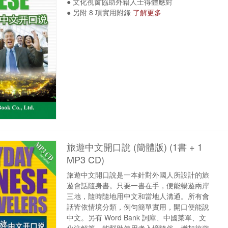
● 文化視窗協助外籍人士得體應對
● 另附 8 項實用附錄
了解更多
旅遊中文開口說 (簡體版) (1書 + 1
MP3 CD)
旅遊中文開口說是一本針對外國人所設計的旅
遊會話隨身書。只要一書在手，便能暢遊兩岸
三地，隨時隨地用中文和當地人溝通。所有會
話皆依情境分類，例句簡單實用，開口便能說
中文。另有 Word Bank 詞庫、中國菜單、文