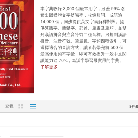
本字典收錄 3,000 個最常用字，涵蓋 99% 各
種出版媒體文字辨識率，收錄短詞、成語逾
14,000 個，同步提供英文字義解釋對照。提
供繁體字、簡體字、部首、筆畫及筆順，並雙
列漢語拼音與注音符號二種音標。另規劃漢語
拼音、注音符號、筆畫數、字頻四種索引，可
選擇適合的查詢方式。讀者若學完前 500 個
最高使用頻率字彙，即可有效提升一般中文閱
讀能力達 70%，為漢字學習最實用的字典。
了解更多
8件
查看