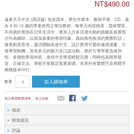
NT$490.00
遠東天天中文 (西語版) 包含課本、學生作業本、教師手冊、CD，適
合 9 到 12 歲的學童使用之華語教材。每單元內容精美，題材豐富。
不但易於應用在日常生活中，更加入許多活潑生動的插圖及真實照
片作為輔助，以加深孩童的學習印象。藉由角色扮演的實際對話，
激發創意思考，靈活體驗表達中文。設計實用可愛的連環漫畫，引
發學習動機，並有多元的聽力及口說活動，便於引導學童迅速領
悟。多變的學習內容，使得中文學習輕鬆活潑，同時也為標準發
音、正確文法、筆順字形奠定紮實基礎。本系列有繁體字及簡體字
兩種版本印行。
加入購物車
數量:
加入希望購買清單
加入比較
描述
附加資訊
評論