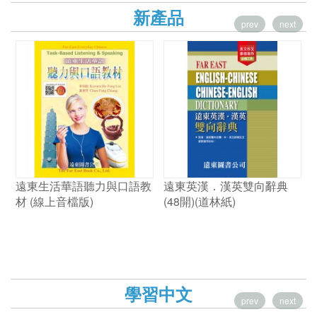
新產品
prev
next
遠東生活華語聽力與口語教
遠東英漢．漢英雙向辭典
材 (線上音檔版)
(48開)(道林紙)
學習中文
prev
next