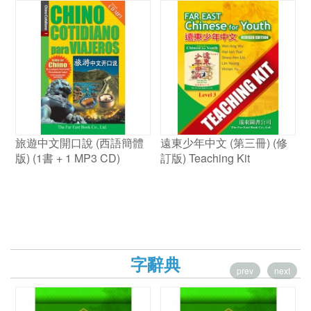
旅遊中文開口說 (西語簡體
遠東少年中文 (第三冊) (修
A
版) (1書 + 1 MP3 CD)
訂版) Teaching Kit
C
字辭典
prev
next