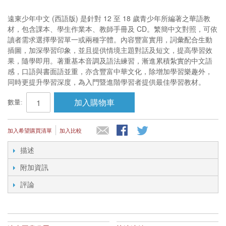
遠東少年中文 (西語版) 是針對 12 至 18 歲青少年所編著之華語教
材，包含課本、學生作業本、教師手冊及 CD。繁簡中文對照，可依
讀者需求選擇學習單一或兩種字體。內容豐富實用，詞彙配合生動
插圖，加深學習印象，並且提供情境主題對話及短文，提高學習效
果，隨學即用。著重基本音調及語法練習，漸進累積紮實的中文語
感，口語與書面語並重，亦含豐富中華文化，除增加學習樂趣外，
同時更提升學習深度，為入門暨進階學習者提供最佳學習教材。
加入購物車
數量:
加入希望購買清單
加入比較
描述
附加資訊
評論