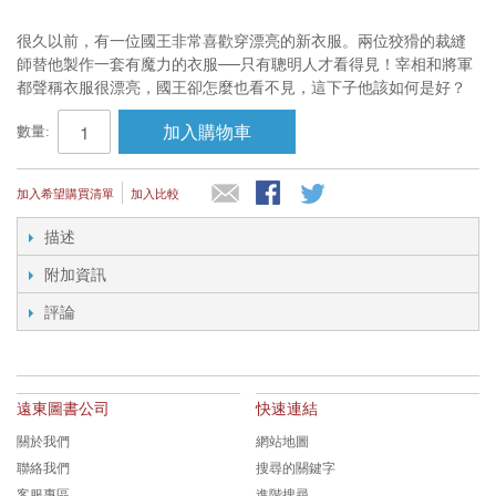
很久以前，有一位國王非常喜歡穿漂亮的新衣服。兩位狡猾的裁縫
師替他製作一套有魔力的衣服──只有聰明人才看得見！宰相和將軍
都聲稱衣服很漂亮，國王卻怎麼也看不見，這下子他該如何是好？
加入購物車
數量:
加入希望購買清單
加入比較
描述
附加資訊
評論
遠東圖書公司
快速連結
關於我們
網站地圖
聯絡我們
搜尋的關鍵字
客服專區
進階搜尋