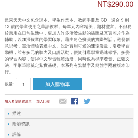
NT$290.00
遠東天天中文包含課本、學生作業本、教師手冊及 CD，適合 9 到
12 歲的學童使用之華語教材。每單元內容精美，題材豐富。不但易
於應用在日常生活中，更加入許多活潑生動的插圖及真實照片作為
輔助，以加深孩童的學習印象。藉由角色扮演的實際對話，激發創
意思考，靈活體驗表達中文。設計實用可愛的連環漫畫，引發學習
動機，並有多元的聽力及口說活動，便於引導學童迅速領悟。多變
的學習內容，使得中文學習輕鬆活潑，同時也為標準發音、正確文
法、字形筆順奠定紮實基礎。本系列有繁體字及簡體字兩種版本印
行。
加入購物車
數量:
加入希望購買清單
加入比較
描述
附加資訊
評論