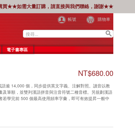
購買★★如需大量訂購，請直接與我們聯絡，謝謝★★
帳號
購物車
電子書專區
NT$680.00
成語逾 14,000 個，同步提供英文字義、注解對照。讀音以教
畫及筆順，並雙列漢語拼音與注音符號二種音標。另規劃漢語
若學完前 500 個最高使用頻率字彙，即可有效提昇一般中