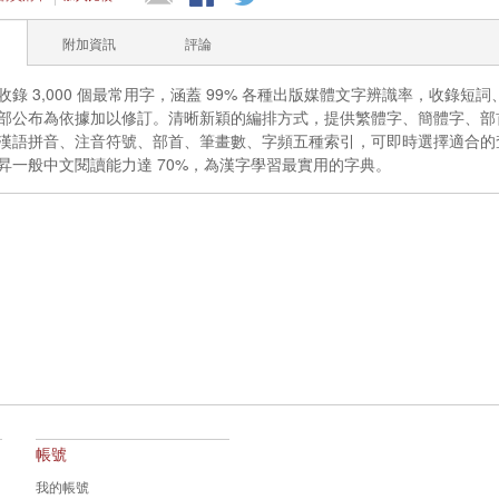
附加資訊
評論
收錄 3,000 個最常用字，涵蓋 99% 各種出版媒體文字辨識率，收錄短詞
部公布為依據加以修訂。清晰新穎的編排方式，提供繁體字、簡體字、部
漢語拼音、注音符號、部首、筆畫數、字頻五種索引，可即時選擇適合的查
昇一般中文閱讀能力達 70%，為漢字學習最實用的字典。
帳號
我的帳號