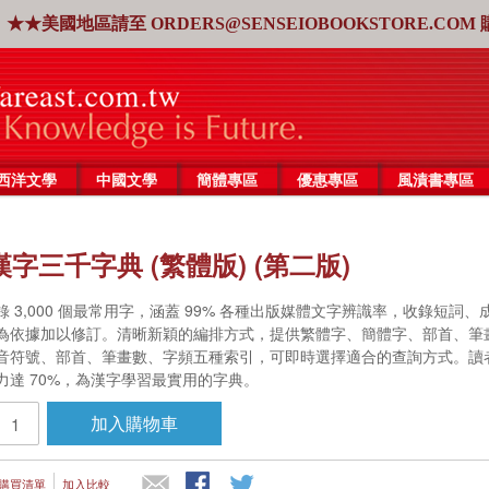
★★美國地區請至
ORDERS@SENSEIOBOOKSTORE.COM
西洋文學
中國文學
簡體專區
優惠專區
風漬書專區
字三千字典 (繁體版) (第二版)
 3,000 個最常用字，涵蓋 99% 各種出版媒體文字辨識率，收錄短詞、
為依據加以修訂。清晰新穎的編排方式，提供繁體字、簡體字、部首、筆
音符號、部首、筆畫數、字頻五種索引，可即時選擇適合的查詢方式。讀者
力達 70%，為漢字學習最實用的字典。
加入購物車
購買清單
加入比較