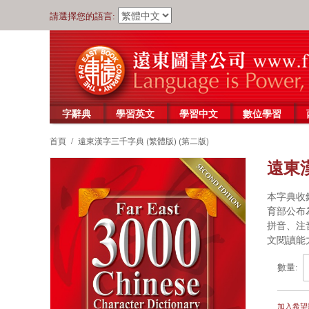
請選擇您的語言:
字辭典
學習英文
學習中文
數位學習
首頁
/
遠東漢字三千字典 (繁體版) (第二版)
遠東漢
本字典收錄
育部公布
拼音、注
文閱讀能
數量:
加入希望