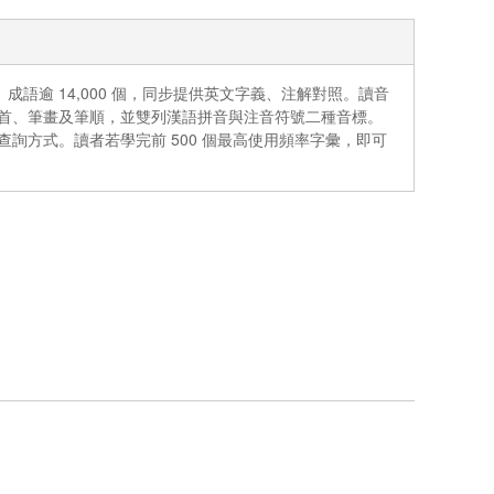
、成語逾 14,000 個，同步提供英文字義、注解對照。讀音
首、筆畫及筆順，並雙列漢語拼音與注音符號二種音標。
詢方式。讀者若學完前 500 個最高使用頻率字彙，即可