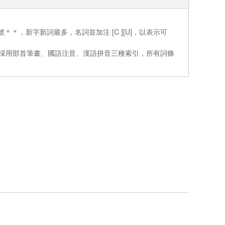
號＊＊，新字新詞最多，名詞並加注 [C ][U]，以表示可
詞最多，採用部首筆畫、國語注音、漢語拼音三種索引，所有詞條