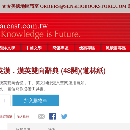
★★美國地區請至
ORDERS@SENSEIOBOOKSTORE.COM
西洋文學
中國文學
簡體專區
優惠專區
風漬書專區
漢．漢英雙向辭典 (48開)(道林紙)
漢、漢英雙向合體，中、英文詞條交叉查閱運用自如。
文作文、書信寫作必備工具書。
加入購物車
購買清單
加入比較
附加資訊
評論