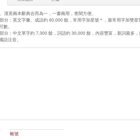
英漢、漢英兩本辭典合而為一，一書兩用，查閱方便。
英漢部分：英文字彙、成語約 60,000 餘，常用字加星號＊，最常用字加雙星
可數。
漢英部分：中文單字約 7,300 餘，詞語約 30,000 餘，內容豐富，新
國語注音。
帳號