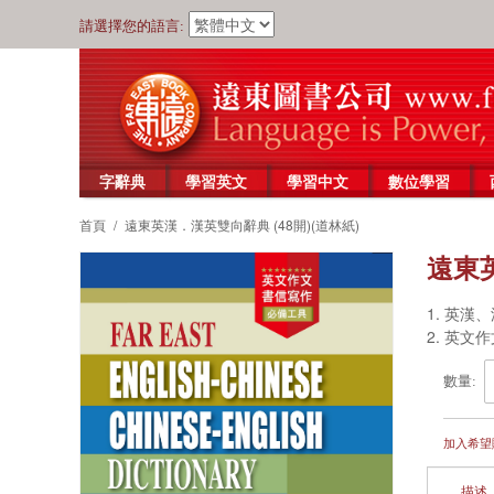
請選擇您的語言:
字辭典
學習英文
學習中文
數位學習
首頁
/
遠東英漢．漢英雙向辭典 (48開)(道林紙)
遠東英
1. 英
2. 英
數量:
加入希望
描述