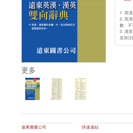
1. 
2. 
數、不
3. 
並加注
更多
遠東圖書公司
快速連結