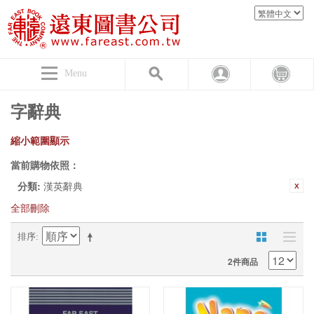
Menu
字辭典
縮小範圍顯示
當前購物依照：
分類:
漢英辭典
全部刪除
排序
2件商品