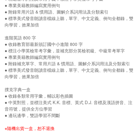
● 專業美籍教師編寫實用例句
● 附錄常用片語 & 慣用語、圖解介系詞用法及分類索引
● 標準美式發音朗讀音檔線上聽，單字、中文定義、例句全都錄，雙
向學習，效果加倍
進階英語 800 字
● 收錄教育部最新頒訂國中小進階 800 字
● 標注小學英檢常考字彙，並補充部分英檢初級、中級常考單字
● 專業美籍教師編寫實用例句
● 附錄補充單字、常用片語 & 慣用語、圖解介系詞用法及分類索引
● 標準美式發音朗讀音檔線上聽，單字、中文定義、例句全都錄，雙
向學習，效果加倍
撲克字典一盒
● 收錄各類常用字彙，輔以彩色插圖
● 中英對照，並標注美式 K.K. 音標、英式 D.J. 音標及漢語拼音、注
音符號，提供全方位學習
● 邊玩邊學，雙語學習不間斷
※隨機出貨一盒，恕不退換