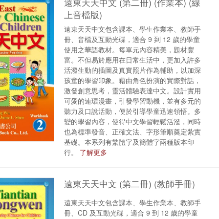
遠東天天中文 (第二冊) (作業本) (線
上音檔版)
遠東天天中文包含課本、學生作業本、教師手
冊、音檔及互動光碟，適合 9 到 12 歲的學童
使用之華語教材。每單元內容精美，題材豐
富。不但易於應用在日常生活中，更加入許多
活潑生動的插圖及真實照片作為輔助，以加深
孩童的學習印象。藉由角色扮演的實際對話，
激發創意思考，靈活體驗表達中文。設計實用
可愛的連環漫畫，引發學習動機，並有多元的
聽力及口說活動，便於引導學童迅速領悟。多
變的學習內容，使得中文學習輕鬆活潑，同時
也為標準發音、正確文法、字形筆順奠定紮實
基礎。本系列有繁體字及簡體字兩種版本印
行。
了解更多
遠東天天中文 (第二冊) (教師手冊)
遠東天天中文包含課本、學生作業本、教師手
冊、CD 及互動光碟，適合 9 到 12 歲的學童