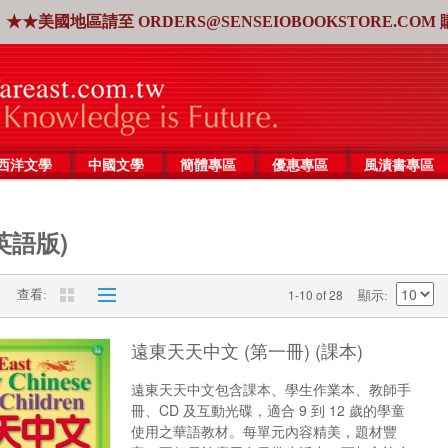
★★美國地區請至
ORDERS@SENSEIOBOOKSTORE.COM
西洋文學
中國文學
簡體專區
優惠專區
風漬書專區
英語版)
1-10 of 28
查看
顯示
遠東天天中文 (第一冊) (課本)
遠東天天中文包含課本、學生作業本、教師手
冊、CD 及互動光碟，適合 9 到 12 歲的學童
使用之華語教材。每單元內容精美，題材豐