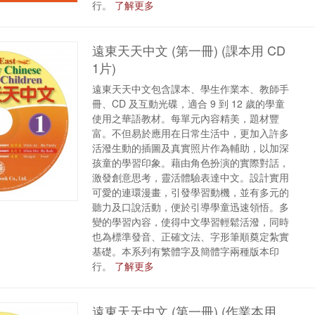
行。
了解更多
遠東天天中文 (第一冊) (課本用 CD
1片)
遠東天天中文包含課本、學生作業本、教師手
冊、CD 及互動光碟，適合 9 到 12 歲的學童
使用之華語教材。每單元內容精美，題材豐
富。不但易於應用在日常生活中，更加入許多
活潑生動的插圖及真實照片作為輔助，以加深
孩童的學習印象。藉由角色扮演的實際對話，
激發創意思考，靈活體驗表達中文。設計實用
可愛的連環漫畫，引發學習動機，並有多元的
聽力及口說活動，便於引導學童迅速領悟。多
變的學習內容，使得中文學習輕鬆活潑，同時
也為標準發音、正確文法、字形筆順奠定紮實
基礎。本系列有繁體字及簡體字兩種版本印
行。
了解更多
遠東天天中文 (第一冊) (作業本用