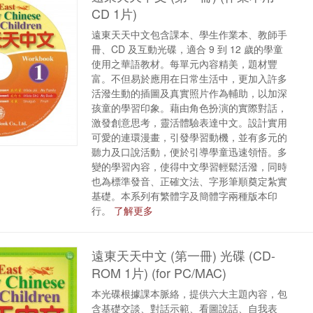
CD 1片)
遠東天天中文包含課本、學生作業本、教師手
冊、CD 及互動光碟，適合 9 到 12 歲的學童
使用之華語教材。每單元內容精美，題材豐
富。不但易於應用在日常生活中，更加入許多
活潑生動的插圖及真實照片作為輔助，以加深
孩童的學習印象。藉由角色扮演的實際對話，
激發創意思考，靈活體驗表達中文。設計實用
可愛的連環漫畫，引發學習動機，並有多元的
聽力及口說活動，便於引導學童迅速領悟。多
變的學習內容，使得中文學習輕鬆活潑，同時
也為標準發音、正確文法、字形筆順奠定紮實
基礎。本系列有繁體字及簡體字兩種版本印
行。
了解更多
遠東天天中文 (第一冊) 光碟 (CD-
ROM 1片) (for PC/MAC)
本光碟根據課本脈絡，提供六大主題內容，包
含基礎交談、對話示範、看圖說話、自我表