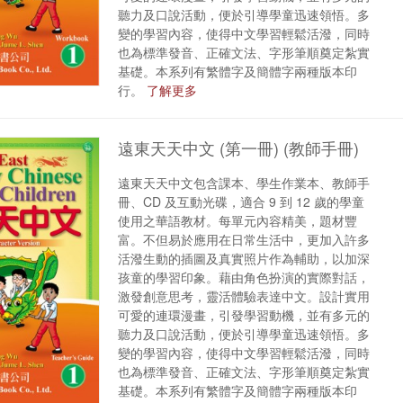
聽力及口說活動，便於引導學童迅速領悟。多
變的學習內容，使得中文學習輕鬆活潑，同時
也為標準發音、正確文法、字形筆順奠定紮實
基礎。本系列有繁體字及簡體字兩種版本印
行。
了解更多
遠東天天中文 (第一冊) (教師手冊)
遠東天天中文包含課本、學生作業本、教師手
冊、CD 及互動光碟，適合 9 到 12 歲的學童
使用之華語教材。每單元內容精美，題材豐
富。不但易於應用在日常生活中，更加入許多
活潑生動的插圖及真實照片作為輔助，以加深
孩童的學習印象。藉由角色扮演的實際對話，
激發創意思考，靈活體驗表達中文。設計實用
可愛的連環漫畫，引發學習動機，並有多元的
聽力及口說活動，便於引導學童迅速領悟。多
變的學習內容，使得中文學習輕鬆活潑，同時
也為標準發音、正確文法、字形筆順奠定紮實
基礎。本系列有繁體字及簡體字兩種版本印