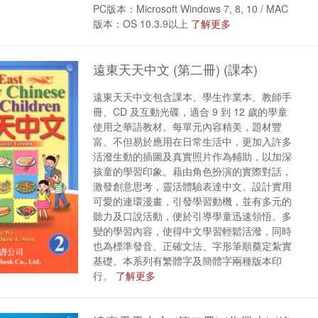
PC版本：Microsoft Windows 7, 8, 10 / MAC
版本：OS 10.3.9以上
了解更多
遠東天天中文 (第二冊) (課本)
遠東天天中文包含課本、學生作業本、教師手
冊、CD 及互動光碟，適合 9 到 12 歲的學童
使用之華語教材。每單元內容精美，題材豐
富。不但易於應用在日常生活中，更加入許多
活潑生動的插圖及真實照片作為輔助，以加深
孩童的學習印象。藉由角色扮演的實際對話，
激發創意思考，靈活體驗表達中文。設計實用
可愛的連環漫畫，引發學習動機，並有多元的
聽力及口說活動，便於引導學童迅速領悟。多
變的學習內容，使得中文學習輕鬆活潑，同時
也為標準發音、正確文法、字形筆順奠定紮實
基礎。本系列有繁體字及簡體字兩種版本印
行。
了解更多