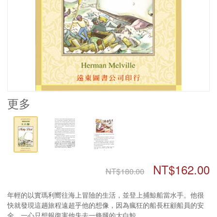
更多
NT$162.00
NT$180.00
年輕的以實瑪利嚮往海上冒險的生活，並登上捕鯨船當水手。他很
快就發現這趟旅程遠超乎他的想像，因為瘋狂的船長枉顧船員的安
全，一心只想報復害他失去一條腿的大白鯨。