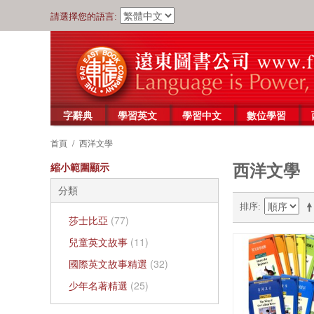
請選擇您的語言:
字辭典
學習英文
學習中文
數位學習
首頁
/
西洋文學
西洋文學
縮小範圍顯示
分類
排序
莎士比亞
(77)
兒童英文故事
(11)
國際英文故事精選
(32)
少年名著精選
(25)