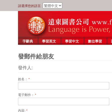
請選擇您的語言:
字辭典
學習英文
學習中文
數位學習
發郵件給朋友
發件人:
姓名：
電子郵件：
內容: