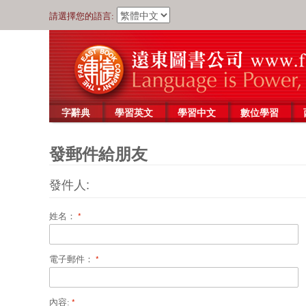
請選擇您的語言:
字辭典
學習英文
學習中文
數位學習
發郵件給朋友
發件人:
姓名：
電子郵件：
內容: