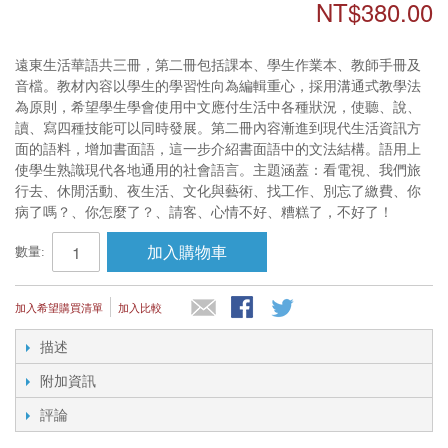
NT$380.00
遠東生活華語共三冊，第二冊包括課本、學生作業本、教師手冊及
音檔。教材內容以學生的學習性向為編輯重心，採用溝通式教學法
為原則，希望學生學會使用中文應付生活中各種狀況，使聽、說、
讀、寫四種技能可以同時發展。第二冊內容漸進到現代生活資訊方
面的語料，增加書面語，這一步介紹書面語中的文法結構。語用上
使學生熟識現代各地通用的社會語言。主題涵蓋：看電視、我們旅
行去、休閒活動、夜生活、文化與藝術、找工作、別忘了繳費、你
病了嗎？、你怎麼了？、請客、心情不好、糟糕了，不好了！
加入購物車
數量:
加入希望購買清單
加入比較
描述
附加資訊
評論