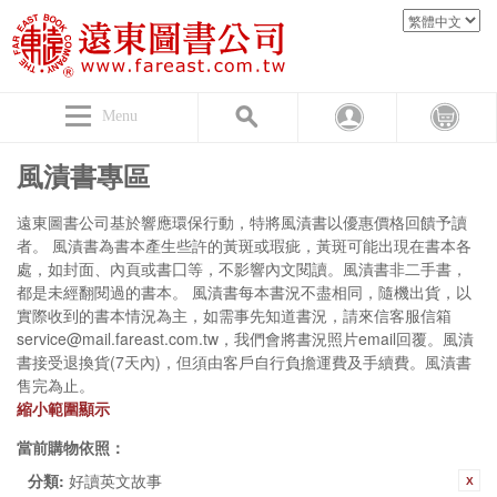
Menu
風漬書專區
遠東圖書公司基於響應環保行動，特將風漬書以優惠價格回饋予讀
者。 風漬書為書本產生些許的黃斑或瑕疵，黃斑可能出現在書本各
處，如封面、內頁或書囗等，不影響內文閱讀。風漬書非二手書，
都是未經翻閱過的書本。 風漬書每本書況不盡相同，隨機出貨，以
實際收到的書本情況為主，如需事先知道書況，請來信客服信箱
service@mail.fareast.com.tw，我們會將書況照片email回覆。風漬
書接受退換貨(7天內)，但須由客戶自行負擔運費及手續費。風漬書
售完為止。
縮小範圍顯示
當前購物依照：
分類:
好讀英文故事