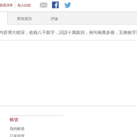
購買清單
加入比較
附加資訊
評論
內容博大精深，收錄八千餘字，詞語十萬餘則，例句兩萬多條，五種檢字
帳號
我的帳號
訂單管理