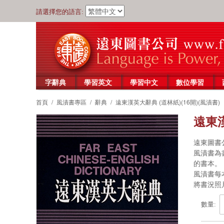
請選擇您的語言:
字辭典
學習英文
學習中文
數位學習
首頁
/
風漬書專區
/
辭典
/
遠東漢英大辭典 (道林紙)(16開)(風漬書)
遠東漢
遠東圖書
風漬書為
的書本。
風漬書每本
將書況照
數量: