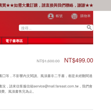
購買★★如需大量訂購，請直接與我們聯絡，謝謝★★
帳號
購物車
電子書專區
NT$499.00
NT$1,600.00
書囗等，不影響內文閱讀。風漬書非二手書，都是未經翻閱過
信箱service@mail.fareast.com.tw，我們會
手續費。風漬書售完為止。