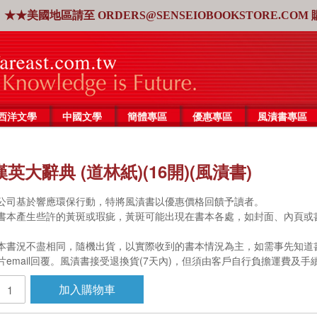
★★美國地區請至
ORDERS@SENSEIOBOOKSTORE.COM
西洋文學
中國文學
簡體專區
優惠專區
風漬書專區
英大辭典 (道林紙)(16開)(風漬書)
公司基於響應環保行動，特將風漬書以優惠價格回饋予讀者。
書本產生些許的黃斑或瑕疵，黃斑可能出現在書本各處，如封面、內頁或
書況不盡相同，隨機出貨，以實際收到的書本情況為主，如需事先知道書況，請來信客服
片email回覆。風漬書接受退換貨(7天內)，但須由客戶自行負擔運費及
加入購物車