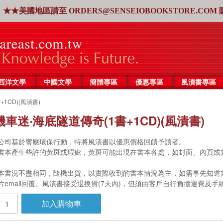
★★美國地區請至
ORDERS@SENSEIOBOOKSTORE.COM
西洋文學
中國文學
簡體專區
優惠專區
風漬書專區
1CD)(風漬書)
車迷‧海底隧道傳奇(1書+1CD)(風漬書)
公司基於響應環保行動，特將風漬書以優惠價格回饋予讀者。
書本產生些許的黃斑或瑕疵，黃斑可能出現在書本各處，如封面、內頁或
書況不盡相同，隨機出貨，以實際收到的書本情況為主，如需事先知道書況，請來信客服
片email回覆。風漬書接受退換貨(7天內)，但須由客戶自行負擔運費及
加入購物車