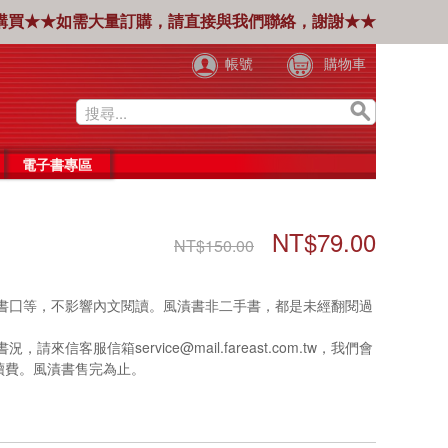
購買★★如需大量訂購，請直接與我們聯絡，謝謝★★
帳號
購物車
電子書專區
NT$79.00
NT$150.00
書囗等，不影響內文閱讀。風漬書非二手書，都是未經翻閱過
信箱service@mail.fareast.com.tw，我們會
手續費。風漬書售完為止。