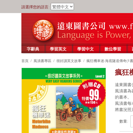
請選擇您的語言:
字辭典
學習英文
學習中文
數位學習
首頁
/
風漬書專區
/
很好讀英文故事
/
瘋狂機車迷‧海底隧道傳奇(1書+
瘋狂機
遠東圖書
風漬書為
的書本。
風漬書每本
將書況照
數量: