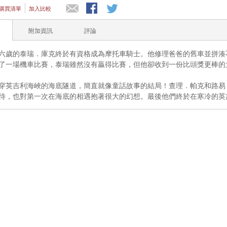
購買清單
加入比較
附加資訊
評論
六歲的泰瑞．庫克終於有資格成為摩托車騎士。他修理爸爸的舊車並拼湊
了一場機車比賽，泰瑞雖然沒有贏得比賽，但他卻收到一份比頭獎更棒的
穿英吉利海峽的海底隧道，簡直就像童話故事的結局！查理．帕克和路易
待，也對第一次在海底的相遇抱著很大的幻想。最後他們終於在寒冷的英