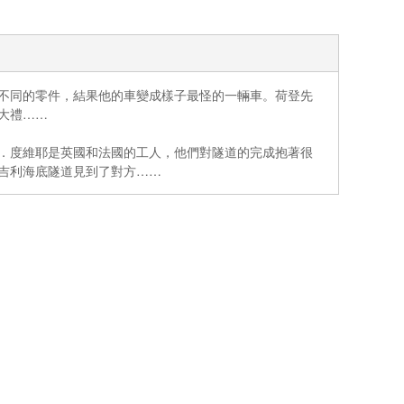
不同的零件，結果他的車變成樣子最怪的一輛車。荷登先
大禮……
．度維耶是英國和法國的工人，他們對隧道的完成抱著很
吉利海底隧道見到了對方……